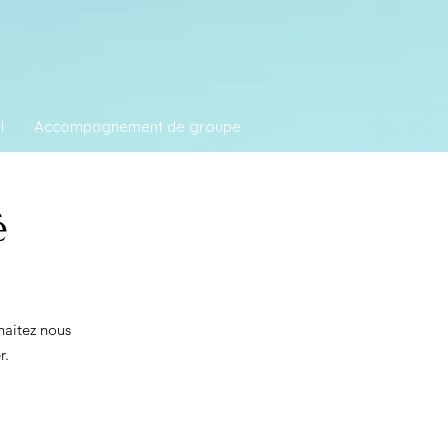
l
Accompagnement de groupe
é
haitez nous
r.