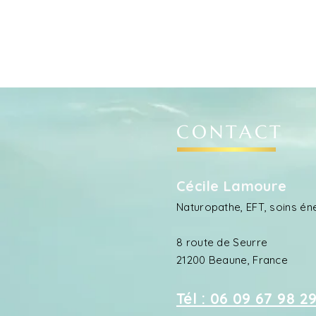
CONTACT
Cécile Lamoure
Naturopathe, EFT, soins én
8 route de Seurre
21200 Beaune, France
Tél : 06 09 67 98 2