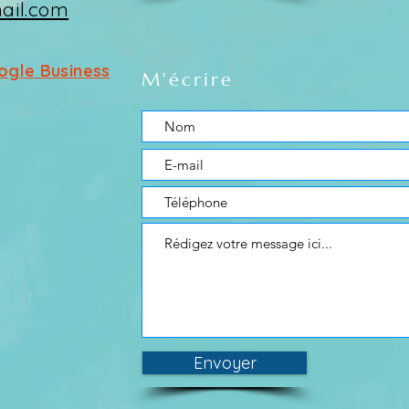
ail.com
oogle Business
M'écrire
Envoyer